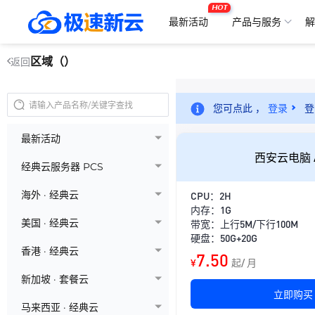
HOT
最新活动
产品与服务
解
区域（）
返回
您可点此 ，
登录
登
最新活动
西安云电脑 
经典云服务器 PCS
海外 · 经典云
CPU：2H
内存：1G
美国 · 经典云
带宽：上行5M/下行100M
硬盘：50G+20G
香港 · 经典云
7.50
¥
起/ 月
新加坡 · 套餐云
立即购买
马来西亚 · 经典云