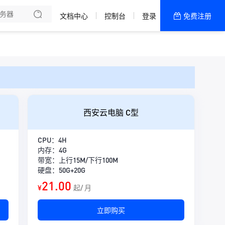
文档中心
控制台
登录
免费注册
全部产品
新闻资讯
帮助文档
热销推荐
一区 · 精品网
西安云电脑 C型
二区 · 精品20M
CPU：4H
五区 · 精品大带宽
内存：4G
带宽：上行15M/下行100M
四区 · 精品大带宽
硬盘：50G+20G
21.00
¥
起/ 月
三区 · 精品20M
立即购买
一区 · 精品20M