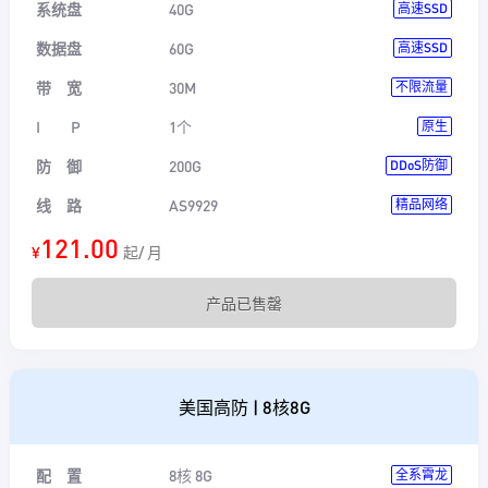
系统盘
40G
高速SSD
数据盘
60G
高速SSD
带 宽
30M
不限流量
I P
1个
原生
防 御
200G
DDoS防御
线 路
AS9929
精品网络
121.00
¥
起/ 月
产品已售罄
美国高防 | 8核8G
配 置
8核 8G
全系霄龙