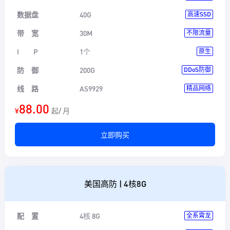
数据盘
40G
高速SSD
带 宽
30M
不限流量
I P
1个
原生
防 御
200G
DDoS防御
线 路
AS9929
精品网络
88.00
¥
起/ 月
立即购买
美国高防 | 4核8G
配 置
4核 8G
全系霄龙