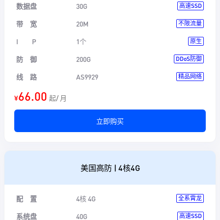
数据盘
30G
高速SSD
带 宽
20M
不限流量
I P
1个
原生
防 御
200G
DDoS防御
线 路
AS9929
精品网络
66.00
¥
起/ 月
立即购买
美国高防 | 4核4G
配 置
4核 4G
全系霄龙
系统盘
40G
高速SSD