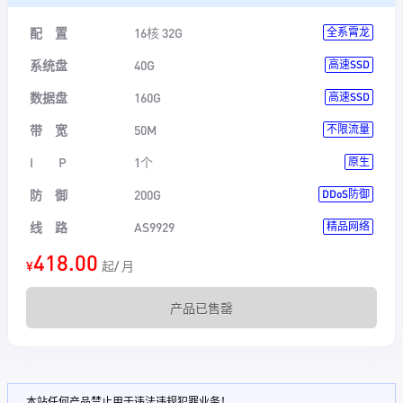
配 置
16核 32G
全系霄龙
系统盘
40G
高速SSD
数据盘
160G
高速SSD
带 宽
50M
不限流量
I P
1个
原生
防 御
200G
DDoS防御
线 路
AS9929
精品网络
418.00
¥
起/ 月
产品已售罄
本站任何产品禁止用于违法违规犯罪业务！