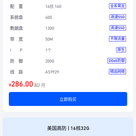
配 置
16核 16G
全系霄龙
系统盘
40G
高速SSD
数据盘
130G
高速SSD
带 宽
50M
不限流量
I P
1个
原生
防 御
200G
DDoS防御
线 路
AS9929
精品网络
286.00
¥
起/ 月
立即购买
美国高防 | 16核32G