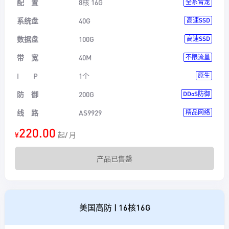
配 置
8核 16G
全系霄龙
系统盘
40G
高速SSD
数据盘
100G
高速SSD
带 宽
40M
不限流量
I P
1个
原生
防 御
200G
DDoS防御
线 路
AS9929
精品网络
220.00
¥
起/ 月
产品已售罄
美国高防 | 16核16G