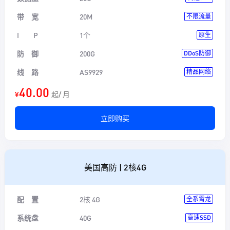
带 宽
20M
不限流量
I P
1个
原生
防 御
200G
DDoS防御
线 路
AS9929
精品网络
40.00
¥
起/ 月
立即购买
美国高防 | 2核4G
配 置
2核 4G
全系霄龙
系统盘
40G
高速SSD