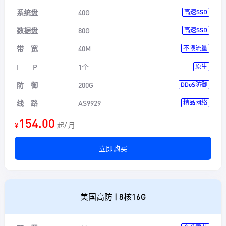
系统盘
40G
高速SSD
数据盘
80G
高速SSD
带 宽
40M
不限流量
I P
1个
原生
防 御
200G
DDoS防御
线 路
AS9929
精品网络
154.00
¥
起/ 月
立即购买
美国高防 | 8核16G