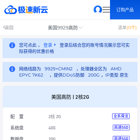
订购产品
美国9929高防
返回
清单
(0个)
您可点此 ，
登录
登录后结合您的账号情况展示您可实
际获得的优惠价格
网络线路为 9929+CMIN2 ，处理器全区为 AMD
EPYC 7K62 ，提供DDoS防御 200G ，IP类型 原生
美国高防 | 2核2G
配 置
2核 2G
全系霄龙
系统盘
40G
高速SSD
数据盘
20G
高速SSD