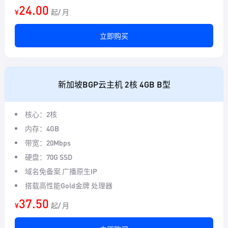
24.00
¥
起/ 月
立即购买
新加坡BGP云主机 2核 4GB B型
核心：2核
内存：4GB
带宽：20Mbps
硬盘：70G SSD
域名免备案 广播原生IP
搭载高性能Gold金牌 处理器
37.50
¥
起/ 月