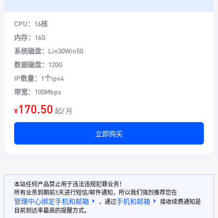
CPU：16核
内存：16G
系统磁盘：Lin30Win50
数据磁盘：120G
IP数量：1个ipv4
带宽：100Mbps
170.50
¥
起/ 月
立即购买
本站任何产品禁止用于违法违规犯罪业务！
所有业务到期前3天进行短信/邮件通知，所以我们强烈推荐您在
管理中心绑定手机和邮箱
手机和邮箱
，通过
接收续费通知是
目前到达率最高的提醒方式。