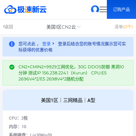
订购产品
美国1区CN2云
返回
清单
(0个)
您可点此 ，
登录
登录后结合您的账号情况展示您可实
际获得的优惠价格
CN2+CMIN2+9929三网优化，30G DDOS防御 黑洞10
分钟 测试IP 156.238.224.1（Kurun） CPU:E5
2696V4*2/E5 2698V4*2随机分配
美国1区｜三网精品｜A型
CPU：2核
内存：1G
系统磁盘：Lin30Win50