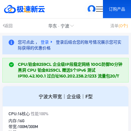
订购产品
华东 · 宁波
返回
清单
(0个)
您可点此 ，
登录
登录后结合您的账号情况展示您可实
际获得的优惠价格
CPU:铂金8259CL 企业级IP段稳定网络 100G防御10分钟
黑洞 CPU 铂金8259CL 赠送5个IPv6 测试
IP110.42.100.1 过白址160.202.238.2:1233 流量包20/T
宁波大带宽｜企业级｜F型
CPU:16核心
性能100%
内存:16G
带宽:100M/300M