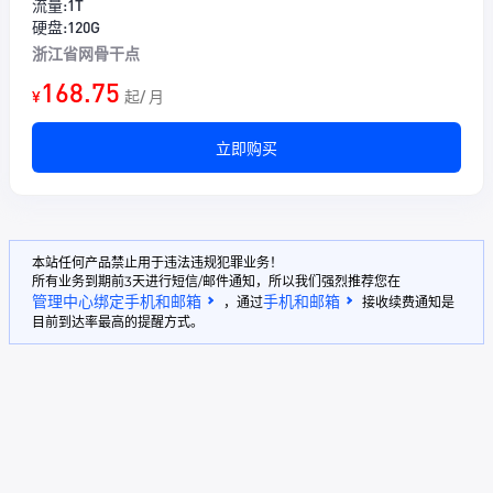
流量:1T
硬盘:120G
浙江省网骨干点
168.75
¥
起/ 月
立即购买
本站任何产品禁止用于违法违规犯罪业务！
所有业务到期前3天进行短信/邮件通知，所以我们强烈推荐您在
管理中心绑定手机和邮箱
手机和邮箱
，通过
接收续费通知是
目前到达率最高的提醒方式。