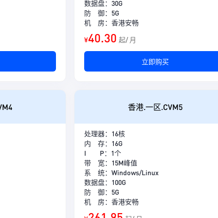
数据盘：30G
防 御：5G
机 房：香港安畅
40.30
¥
起/ 月
立即购买
VM4
香港.一区.CVM5
处理器：16核
内 存：16G
I P：1个
带 宽：15M峰值
系 统：Windows/Linux
数据盘：100G
防 御：5G
机 房：香港安畅
261.95