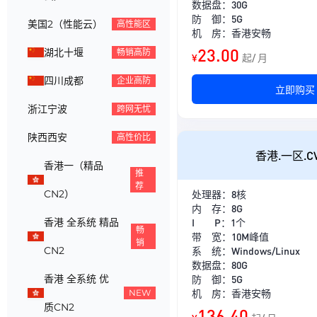
数据盘：30G
防 御：5G
美国2（性能云）
高性能区
机 房：香港安畅
23.00
湖北十堰
畅销高防
¥
起/ 月
四川成都
企业高防
立即购买
浙江宁波
跨网无忧
陕西西安
高性价比
香港.一区.C
香港一（精品
推
荐
CN2）
处理器：8核
内 存：8G
香港 全系统 精品
I P：1个
畅
带 宽：10M峰值
销
CN2
系 统：Windows/Linux
数据盘：80G
香港 全系统 优
防 御：5G
机 房：香港安畅
NEW
质CN2
136.40