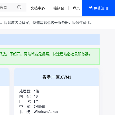
文档中心
控制台
登录
免费注册
全部产品
新闻资讯
帮助文档
不超开。网站域名免备案，快速建站必选云服务器，极致性价比。
热销推荐
一区 · 精品网
致性能释放，不超开。网站域名免备案，快速建站必选云服务器，
二区 · 精品20M
五区 · 精品大带宽
香港.一区.CVM3
四区 · 精品大带宽
处理器：4核
内 存：4G
三区 · 精品20M
I P：1个
带 宽：7M峰值
一区 · 精品20M
系 统：Windows/Linux