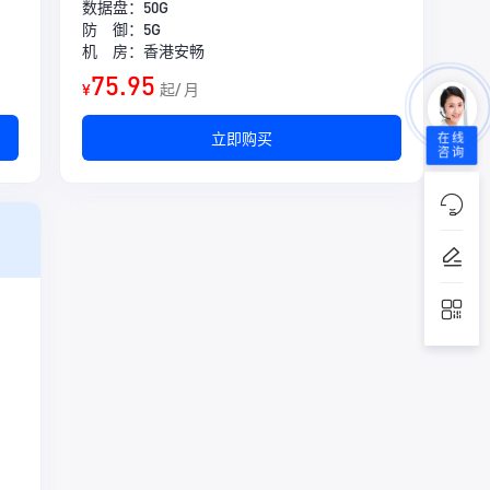
数据盘：50G
防 御：5G
机 房：香港安畅
75.95
¥
起/ 月
立即购买
在线
咨询