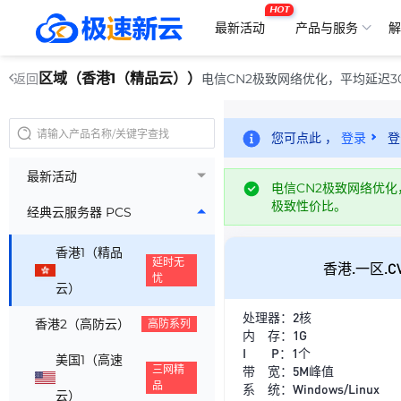
HOT
最新活动
产品与服务
解
区域（香港1（精品云））
电信CN2极致网络优化，平均延迟3
返回
您可点此 ，
登录
登
最新活动
电信CN2极致网络优化
极致性价比。
经典云服务器 PCS
香港1（精品
延时无
香港.一区.C
忧
云）
处理器：2核
香港2（高防云）
高防系列
内 存：1G
I P：1个
美国1（高速
三网精
带 宽：5M峰值
品
系 统：Windows/Linux
云）