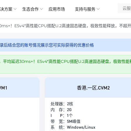
决方案
生态合作
应用市场
支持与服务
0ms+！E5v4*高性能CPU搭配U.2高速固态硬盘，极致性能释放，
录后结合您的账号情况展示您可实际获得的优惠价格
，平均延迟30ms+！E5v4*高性能CPU搭配U.2高速固态硬盘，极
VM1
香港.一区.CVM2
处理器：2核
内 存：2G
I P：1个
带 宽：5M峰值
系 统：Windows/Linux