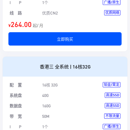
I P
1个
广播/原生
线 路
优质CN2
优质网络
264.00
¥
起/ 月
立即购买
香港三 全系统 | 16核32G
配 置
16核 32G
铂金/霄龙
系统盘
40G
高速SSD
数据盘
160G
高速SSD
带 宽
50M
不限流量
I P
1个
广播/原生