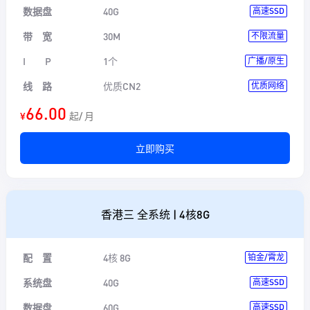
数据盘
40G
高速SSD
带 宽
30M
不限流量
I P
1个
广播/原生
线 路
优质CN2
优质网络
66.00
¥
起/ 月
立即购买
香港三 全系统 | 4核8G
配 置
4核 8G
铂金/霄龙
系统盘
40G
高速SSD
数据盘
60G
高速SSD