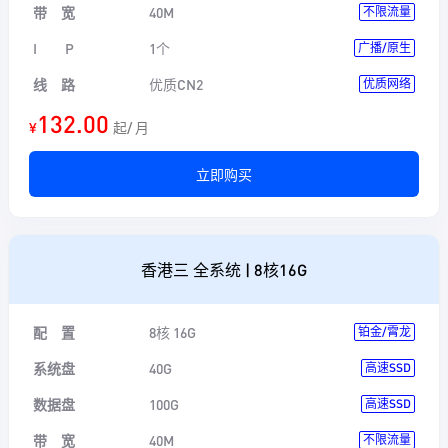
带 宽
40M
不限流量
I P
1个
广播/原生
线 路
优质CN2
优质网络
132.00
¥
起/ 月
立即购买
香港三 全系统 | 8核16G
配 置
8核 16G
铂金/霄龙
系统盘
40G
高速SSD
数据盘
100G
高速SSD
带 宽
40M
不限流量