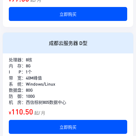
立即购买
成都云服务器 D型
处理器：8核
内 存：8G
I P：1个
带 宽：40M峰值
系 统：Windows/Linux
数据盘：80G
防 御：100G
机 房：西信棕树805数据中心
110.50
¥
起/ 月
立即购买