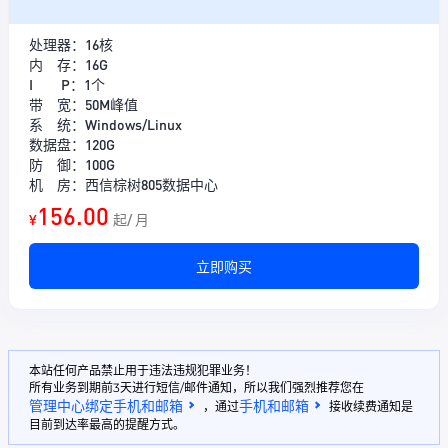
处理器：16核
内 存：16G
I P：1个
带 宽：50M峰值
系 统：Windows/Linux
数据盘：120G
防 御：100G
机 房：西信棕树805数据中心
156.00
¥
起/ 月
立即购买
本站任何产品禁止用于违法违规犯罪业务！
所有业务到期前3天进行短信/邮件通知，所以我们强烈推荐您在
管理中心绑定手机和邮箱
手机和邮箱
，通过
接收续费通知是
目前到达率最高的提醒方式。