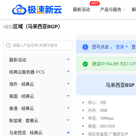
HOT
最新活动
产品与服务
解
区域（马来西亚BGP）
返回
您可点此 ，
登录
登
最新活动
测试iP:154.89.153.1
经典云服务器 PCS
海外 · 经典云
马来西亚BGP 
美国 · 经典云
核心：2核
香港 · 经典云
内存：2GB
带宽：10Mbps
新加坡 · 套餐云
硬盘：60G SSD
马来西亚 · 经典云
域名免备案 广播原生IP