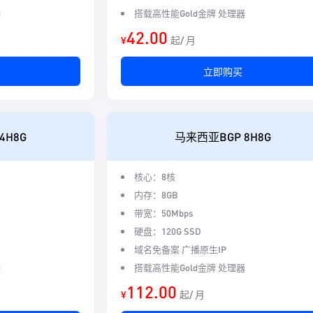
器
搭载高性能Gold金牌 处理器
42.00
¥
起/ 月
立即购买
4H8G
马来西亚BGP 8H8G
核心：8核
内存：8GB
带宽：50Mbps
硬盘：120G SSD
域名免备案 广播原生IP
器
搭载高性能Gold金牌 处理器
112.00
¥
起/ 月