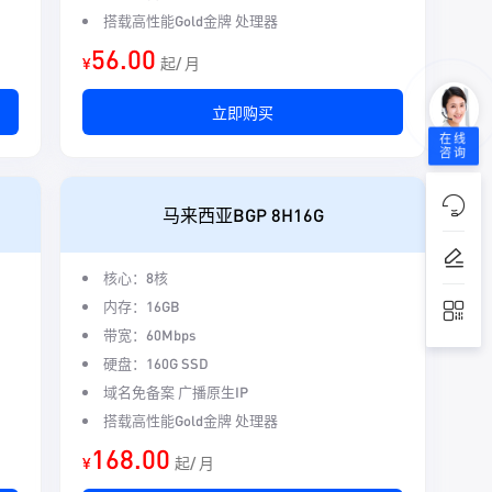
搭载高性能Gold金牌 处理器
56.00
¥
起/ 月
立即购买
在线
咨询
马来西亚BGP 8H16G
核心：8核
内存：16GB
带宽：60Mbps
硬盘：160G SSD
域名免备案 广播原生IP
搭载高性能Gold金牌 处理器
168.00
¥
起/ 月