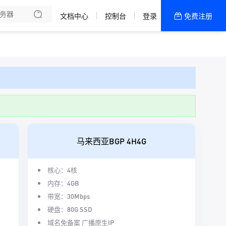
文档中心
控制台
登录
免费注册
全部产品
新闻资讯
帮助文档
热销推荐
一区 · 精品网
二区 · 精品20M
马来西亚BGP 4H4G
五区 · 精品大带宽
四区 · 精品大带宽
核心：4核
内存：4GB
三区 · 精品20M
带宽：30Mbps
硬盘：80G SSD
一区 · 精品20M
域名免备案 广播原生IP