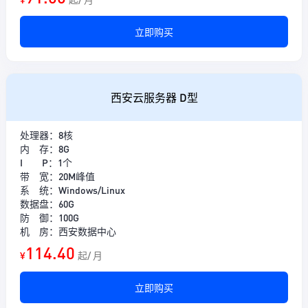
立即购买
西安云服务器 D型
处理器：8核
内 存：8G
I P：1个
带 宽：20M峰值
系 统：Windows/Linux
数据盘：60G
防 御：100G
机 房：西安数据中心
114.40
¥
起/ 月
立即购买