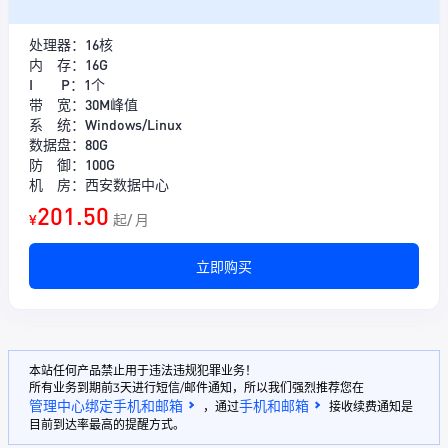
处理器：16核
内 存：16G
I P：1个
带 宽：30M峰值
系 统：Windows/Linux
数据盘：80G
防 御：100G
机 房：西安数据中心
201.50
¥
起/ 月
立即购买
本站任何产品禁止用于违法违规犯罪业务！
所有业务到期前3天进行短信/邮件通知，所以我们强烈推荐您在
管理中心绑定手机和邮箱
手机和邮箱
，通过
接收续费通知是
目前到达率最高的提醒方式。