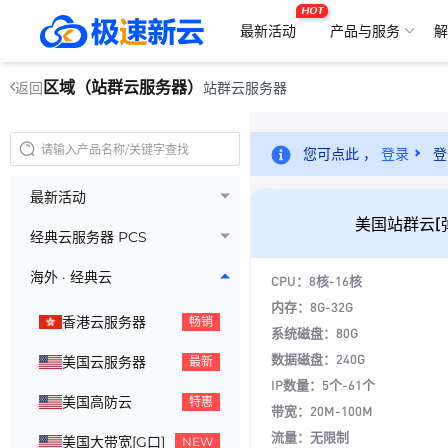
HOT
最新活动
产品与服务
解
区域（站群云服务器）
站群云服务器
返回
您可点此 ，
登录
登
最新活动
美国站群云[
经典云服务器 PCS
海外 · 经典云
CPU：8核-16核
内存：8G-32G
香港云服务器
畅销
系统磁盘：80G
数据磁盘：240G
美国云服务器
最新
IP数量：5个-61个
美国高防云
特惠
带宽：20M-100M
流量：无限制
美国大带宽[G口]
NEW