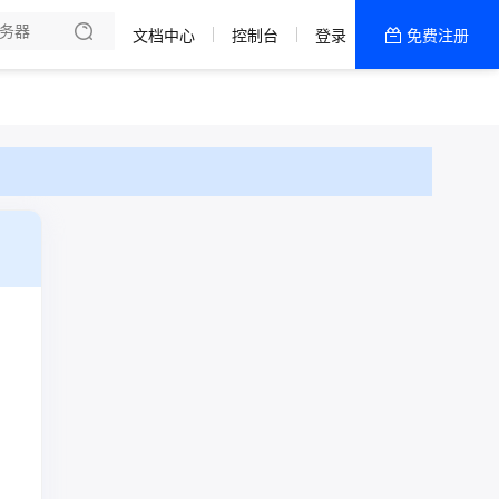
文档中心
控制台
登录
免费注册
全部产品
新闻资讯
帮助文档
热销推荐
一区 · 精品网
二区 · 精品20M
五区 · 精品大带宽
四区 · 精品大带宽
三区 · 精品20M
一区 · 精品20M