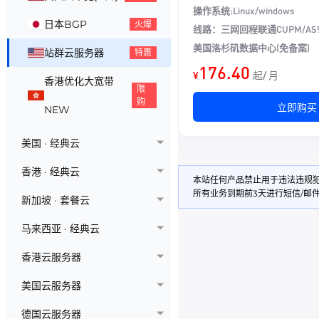
操作系统:Linux/windows
日本BGP
火爆
线路：
三网回程联通CUPM/AS9
美国洛杉矶数据中心(免备案)
站群云服务器
特惠
176.40
¥
起/ 月
香港优化大宽带
限
购
立即购买
NEW
美国 · 经典云
香港 · 经典云
本站任何产品禁止用于违法违规
所有业务到期前3天进行短信/邮
新加坡 · 套餐云
马来西亚 · 经典云
香港云服务器
美国云服务器
德国云服务器