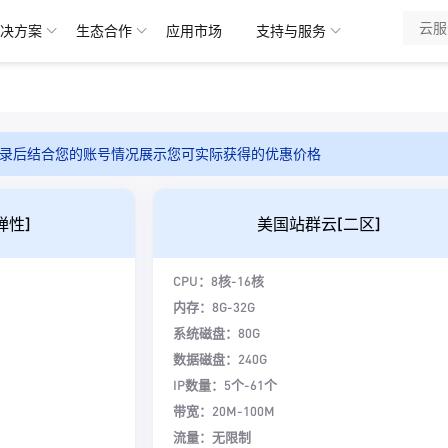
决方案
生态合作
应用市场
支持与服务
录后结合您的账号情况展示您可实际获得的优惠价格
弹性]
美国站群云[二区]
CPU：8核-16核
内存：8G-32G
系统磁盘：80G
数据磁盘：240G
IP数量：5个-61个
带宽：20M-100M
流量：无限制