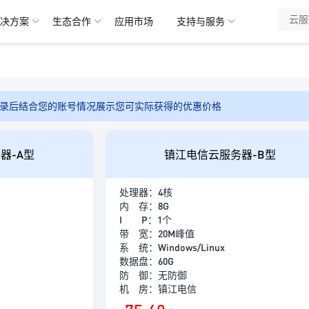
决方案
生态合作
应用市场
支持与服务
录后结合您的账号情况展示您可实际获得的优惠价格
器-A型
镇江电信云服务器-B型
处理器：4核
内 存：8G
I P：1个
带 宽：20M峰值
系 统：Windows/Linux
数据盘：60G
防 御：无防御
机 房：镇江电信