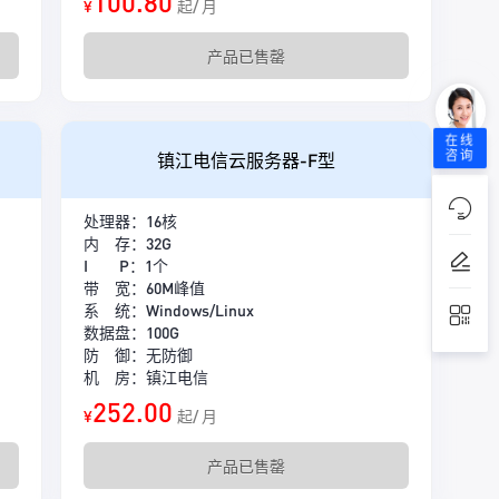
100.80
¥
起/ 月
产品已售罄
在线
咨询
镇江电信云服务器-F型
处理器：16核
内 存：32G
I P：1个
带 宽：60M峰值
系 统：Windows/Linux
数据盘：100G
防 御：无防御
机 房：镇江电信
252.00
¥
起/ 月
产品已售罄