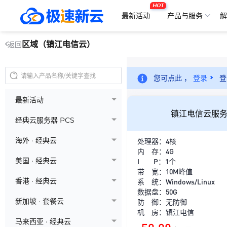
HOT
最新活动
产品与服务
解
区域（镇江电信云）
返回
您可点此 ，
登录
登
最新活动
镇江电信云服务
经典云服务器 PCS
海外 · 经典云
处理器：4核
内 存：4G
美国 · 经典云
I P：1个
带 宽：10M峰值
香港 · 经典云
系 统：Windows/Linux
数据盘：50G
新加坡 · 套餐云
防 御：无防御
机 房：镇江电信
马来西亚 · 经典云