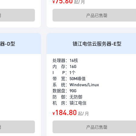
75.60
¥
起/ 月
罄
产品已售罄
器-D型
镇江电信云服务器-E型
处理器：16核
内 存：16G
I P：1个
带 宽：50M峰值
系 统：Windows/Linux
数据盘：90G
防 御：无防御
机 房：镇江电信
184.80
¥
起/ 月
罄
产品已售罄