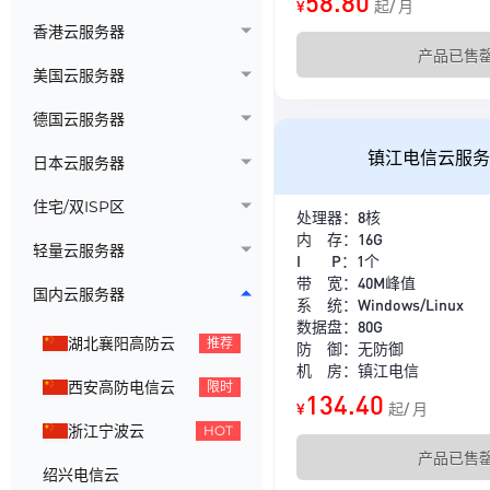
58.80
¥
起/ 月
香港云服务器
产品已售
美国云服务器
德国云服务器
镇江电信云服务
日本云服务器
住宅/双ISP区
处理器：8核
内 存：16G
轻量云服务器
I P：1个
带 宽：40M峰值
国内云服务器
系 统：Windows/Linux
数据盘：80G
湖北襄阳高防云
推荐
防 御：无防御
机 房：镇江电信
西安高防电信云
限时
134.40
¥
起/ 月
浙江宁波云
HOT
产品已售
绍兴电信云