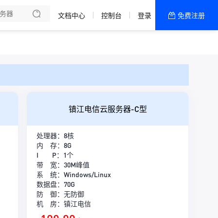
文档中心
控制台
登录
免费注册
全部产品
新闻资讯
帮助文档
热销推荐
一区 · 精品网
镇江电信云服务器-C型
二区 · 精品20M
处理器：8核
五区 · 精品大带宽
内 存：8G
I P：1个
四区 · 精品大带宽
带 宽：30M峰值
系 统：Windows/Linux
数据盘：70G
三区 · 精品20M
防 御：无防御
机 房：镇江电信
一区 · 精品20M