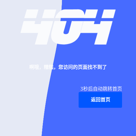
啊哦，糟糕，您访问的页面找不到了
3
秒后自动跳转首页
返回首页